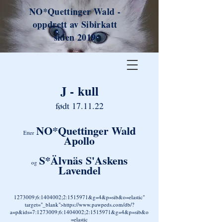
NO*Quettinger Wald -
oppdrett av Sibirkatt
siden 2019
J -
kull
født 17.11.22
NO*Quettinger Wald
Etter
Ap
ollo
S*Älvnäs S'Askens
og
Lavendel
1273009
;6:
1404002
;2:
1515971
&g=4&p=sib&o=elastic"
target="_blank">https://www.pawpeds.com/db/?
a=p&ids=7:
1273009
;6:
1404002
;2:
1515971
&g=4&p=sib&o
=elastic